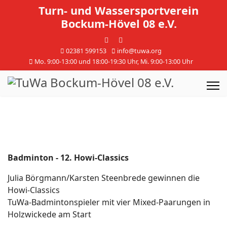
Turn- und Wassersportverein
Bockum-Hövel 08 e.V.
02381 599153
info@tuwa.org
Mo. 9:00-13:00 und 18:00-19:30 Uhr, Mi. 9:00-13:00 Uhr
Badminton - 12. Howi-Classics
Julia Börgmann/Karsten Steenbrede gewinnen die
Howi-Classics
TuWa-Badmintonspieler mit vier Mixed-Paarungen in
Holzwickede am Start