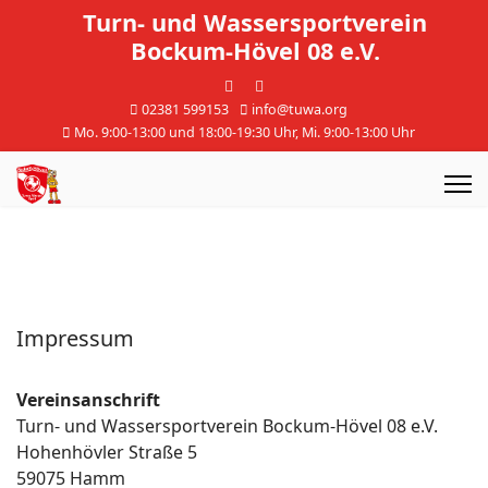
Turn- und Wassersportverein
Bockum-Hövel 08 e.V.
02381 599153
info@tuwa.org
Mo. 9:00-13:00 und 18:00-19:30 Uhr, Mi. 9:00-13:00 Uhr
Impressum
Vereinsanschrift
Turn- und Wassersportverein Bockum-Hövel 08 e.V.
Hohenhövler Straße 5
59075 Hamm