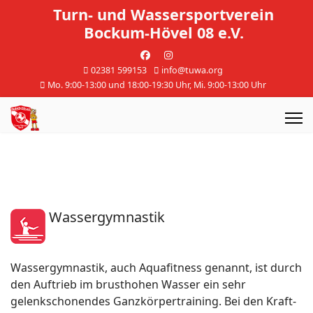
Turn- und Wassersportverein
Bockum-Hövel 08 e.V.
02381 599153
info@tuwa.org
Mo. 9:00-13:00 und 18:00-19:30 Uhr, Mi. 9:00-13:00 Uhr
Wassergymnastik
Wassergymnastik, auch Aquafitness genannt, ist durch
den Auftrieb im brusthohen Wasser ein sehr
gelenkschonendes Ganzkörpertraining. Bei den Kraft-